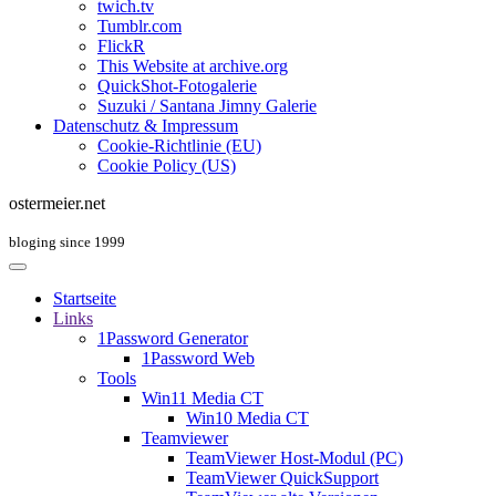
twich.tv
Tumblr.com
FlickR
This Website at archive.org
QuickShot-Fotogalerie
Suzuki / Santana Jimny Galerie
Datenschutz & Impressum
Cookie-Richtlinie (EU)
Cookie Policy (US)
ostermeier.net
bloging since 1999
Startseite
Links
1Password Generator
1Password Web
Tools
Win11 Media CT
Win10 Media CT
Teamviewer
TeamViewer Host-Modul (PC)
TeamViewer QuickSupport