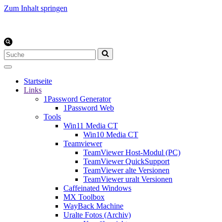
Zum Inhalt springen
Suchen
nach …
Startseite
Links
1Password Generator
1Password Web
Tools
Win11 Media CT
Win10 Media CT
Teamviewer
TeamViewer Host-Modul (PC)
TeamViewer QuickSupport
TeamViewer alte Versionen
TeamViewer uralt Versionen
Caffeinated Windows
MX Toolbox
WayBack Machine
Uralte Fotos (Archiv)