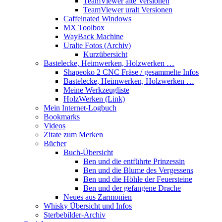
TeamViewer alte Versionen
TeamViewer uralt Versionen
Caffeinated Windows
MX Toolbox
WayBack Machine
Uralte Fotos (Archiv)
Kurzübersicht
Bastelecke, Heimwerken, Holzwerken …
Shapeoko 2 CNC Fräse / gesammelte Infos
Bastelecke, Heimwerken, Holzwerken …
Meine Werkzeugliste
HolzWerken (Link)
Mein Internet-Logbuch
Bookmarks
Videos
Zitate zum Merken
Bücher
Buch-Übersicht
Ben und die entführte Prinzessin
Ben und die Blume des Vergessens
Ben und die Höhle der Feuersteine
Ben und der gefangene Drache
Neues aus Zarmonien
Whisky Übersicht und Infos
Sterbebilder-Archiv