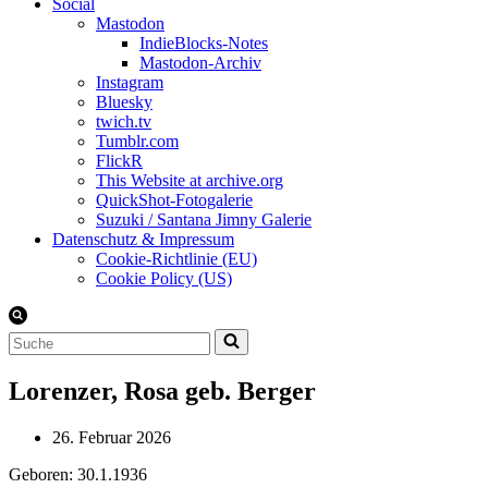
Social
Mastodon
IndieBlocks-Notes
Mastodon-Archiv
Instagram
Bluesky
twich.tv
Tumblr.com
FlickR
This Website at archive.org
QuickShot-Fotogalerie
Suzuki / Santana Jimny Galerie
Datenschutz & Impressum
Cookie-Richtlinie (EU)
Cookie Policy (US)
Suchen
nach …
Lorenzer, Rosa geb. Berger
26. Februar 2026
Geboren: 30.1.1936