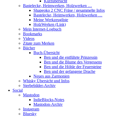
Kurzübersicht
Bastelecke, Heimwerken, Holzwerken …
Shapeoko 2 CNC Fräse / gesammelte Infos
Bastelecke, Heimwerken, Holzwerken …
Meine Werkzeugliste
HolzWerken (Link)
Mein Internet-Logbuch
Bookmarks
Videos
Zitate zum Merken
Bücher
Buch-Übersicht
Ben und die entführte Prinzessin
Ben und die Blume des Vergessens
Ben und die Höhle der Feuersteine
Ben und der gefangene Drache
Neues aus Zarmonien
Whisky Übersicht und Infos
Sterbebilder-Archiv
Social
Mastodon
IndieBlocks-Notes
Mastodon-Archiv
Instagram
Bluesky