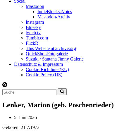
Social
Mastodon
IndieBlocks-Notes
Mastodon-Archiv
Instagram
Bluesky
twich.tv
Tumblr.com
FlickR
This Website at archive.org
QuickShot-Fotogalerie
Suzuki / Santana Jimny Galerie
Datenschutz & Impressum
Cookie-Richtlinie (EU)
Cookie Policy (US)
Suchen
nach …
Lenker, Marion (geb. Poschenrieder)
5. Juni 2026
Geboren: 21.7.1973