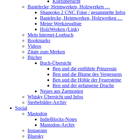
Kurzübersicht
Bastelecke, Heimwerken, Holzwerken …
Shapeoko 2 CNC Fräse / gesammelte Infos
Bastelecke, Heimwerken, Holzwerken …
Meine Werkzeugliste
HolzWerken (Link)
Mein Internet-Logbuch
Bookmarks
Videos
Zitate zum Merken
Bücher
Buch-Übersicht
Ben und die entführte Prinzessin
Ben und die Blume des Vergessens
Ben und die Höhle der Feuersteine
Ben und der gefangene Drache
Neues aus Zarmonien
Whisky Übersicht und Infos
Sterbebilder-Archiv
Social
Mastodon
IndieBlocks-Notes
Mastodon-Archiv
Instagram
Bluesky