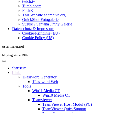
twich.tv
Tumblr.com
FlickR
This Website at archive.org
QuickShot-Fotogalerie
Suzuki / Santana Jimny Galerie
Datenschutz & Impressum
Cookie-Richtlinie (EU)
Cookie Policy (US)
ostermeier.net
bloging since 1999
Startseite
Links
1Password Generator
1Password Web
Tools
Win11 Media CT
Win10 Media CT
Teamviewer
TeamViewer Host-Modul (PC)
TeamViewer QuickSupport