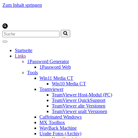
Zum Inhalt springen
Suchen
nach …
Startseite
Links
1Password Generator
1Password Web
Tools
Win11 Media CT
Win10 Media CT
Teamviewer
TeamViewer Host-Modul (PC)
TeamViewer QuickSupport
TeamViewer alte Versionen
TeamViewer uralt Versionen
Caffeinated Windows
MX Toolbox
WayBack Machine
Uralte Fotos (Archiv)