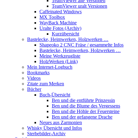
TeamViewer alte Versionen
TeamViewer uralt Versionen
Caffeinated Windows
MX Toolbox
WayBack Machine
Uralte Fotos (Archiv)
Kurzübersicht
Bastelecke, Heimwerken, Holzwerken …
Shapeoko 2 CNC Fräse / gesammelte Infos
Bastelecke, Heimwerken, Holzwerken …
Meine Werkzeugliste
HolzWerken (Link)
Mein Internet-Logbuch
Bookmarks
Videos
Zitate zum Merken
Bücher
Buch-Übersicht
Ben und die entführte Prinzessin
Ben und die Blume des Vergessens
Ben und die Höhle der Feuersteine
Ben und der gefangene Drache
Neues aus Zarmonien
Whisky Übersicht und Infos
Sterbebilder-Archiv