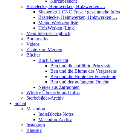
Kurzübersicht
Bastelecke, Heimwerken, Holzwerken …
Shapeoko 2 CNC Fräse / gesammelte Infos
Bastelecke, Heimwerken, Holzwerken …
Meine Werkzeugliste
HolzWerken (Link)
Mein Internet-Logbuch
Bookmarks
Videos
Zitate zum Merken
Bücher
Buch-Übersicht
Ben und die entführte Prinzessin
Ben und die Blume des Vergessens
Ben und die Höhle der Feuersteine
Ben und der gefangene Drache
Neues aus Zarmonien
Whisky Übersicht und Infos
Sterbebilder-Archiv
Social
Mastodon
IndieBlocks-Notes
Mastodon-Archiv
Instagram
Bluesky