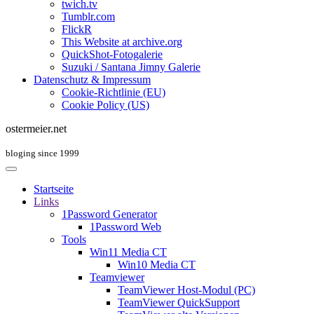
twich.tv
Tumblr.com
FlickR
This Website at archive.org
QuickShot-Fotogalerie
Suzuki / Santana Jimny Galerie
Datenschutz & Impressum
Cookie-Richtlinie (EU)
Cookie Policy (US)
ostermeier.net
bloging since 1999
Startseite
Links
1Password Generator
1Password Web
Tools
Win11 Media CT
Win10 Media CT
Teamviewer
TeamViewer Host-Modul (PC)
TeamViewer QuickSupport