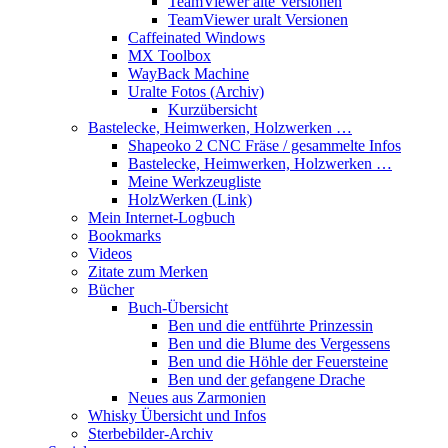
TeamViewer alte Versionen
TeamViewer uralt Versionen
Caffeinated Windows
MX Toolbox
WayBack Machine
Uralte Fotos (Archiv)
Kurzübersicht
Bastelecke, Heimwerken, Holzwerken …
Shapeoko 2 CNC Fräse / gesammelte Infos
Bastelecke, Heimwerken, Holzwerken …
Meine Werkzeugliste
HolzWerken (Link)
Mein Internet-Logbuch
Bookmarks
Videos
Zitate zum Merken
Bücher
Buch-Übersicht
Ben und die entführte Prinzessin
Ben und die Blume des Vergessens
Ben und die Höhle der Feuersteine
Ben und der gefangene Drache
Neues aus Zarmonien
Whisky Übersicht und Infos
Sterbebilder-Archiv