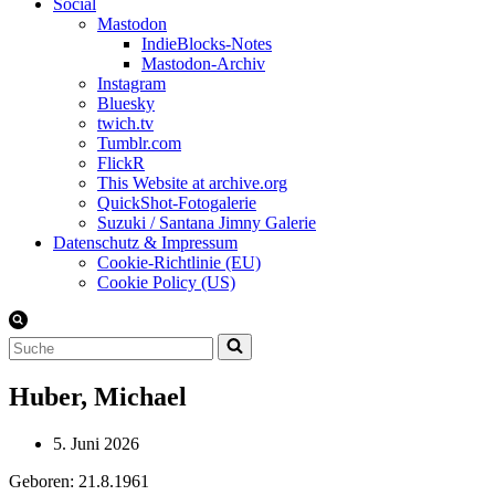
Social
Mastodon
IndieBlocks-Notes
Mastodon-Archiv
Instagram
Bluesky
twich.tv
Tumblr.com
FlickR
This Website at archive.org
QuickShot-Fotogalerie
Suzuki / Santana Jimny Galerie
Datenschutz & Impressum
Cookie-Richtlinie (EU)
Cookie Policy (US)
Suchen
nach …
Huber, Michael
5. Juni 2026
Geboren: 21.8.1961