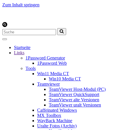
Zum Inhalt springen
Suchen
nach …
Startseite
Links
1Password Generator
1Password Web
Tools
Win11 Media CT
Win10 Media CT
Teamviewer
TeamViewer Host-Modul (PC)
TeamViewer QuickSupport
TeamViewer alte Versionen
TeamViewer uralt Versionen
Caffeinated Windows
MX Toolbox
WayBack Machine
Uralte Fotos (Archiv)