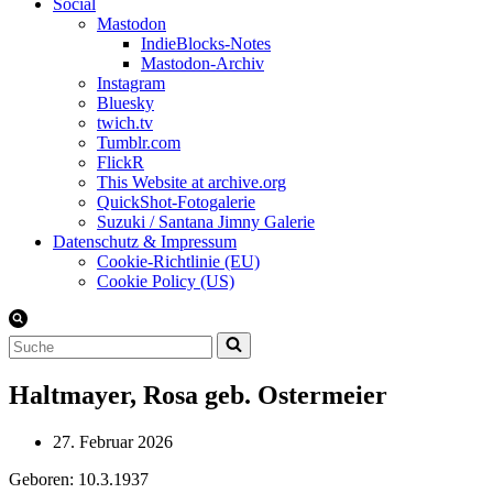
Social
Mastodon
IndieBlocks-Notes
Mastodon-Archiv
Instagram
Bluesky
twich.tv
Tumblr.com
FlickR
This Website at archive.org
QuickShot-Fotogalerie
Suzuki / Santana Jimny Galerie
Datenschutz & Impressum
Cookie-Richtlinie (EU)
Cookie Policy (US)
Suchen
nach …
Haltmayer, Rosa geb. Ostermeier
27. Februar 2026
Geboren: 10.3.1937