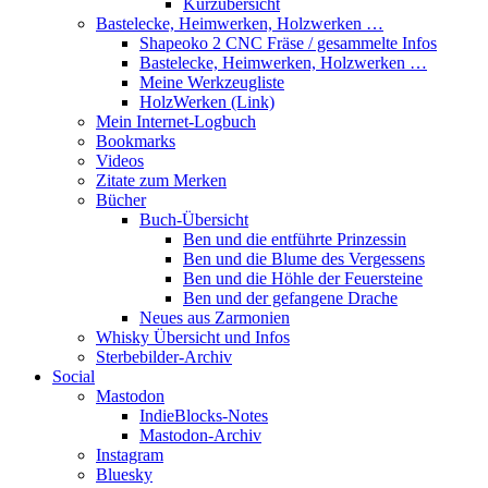
Kurzübersicht
Bastelecke, Heimwerken, Holzwerken …
Shapeoko 2 CNC Fräse / gesammelte Infos
Bastelecke, Heimwerken, Holzwerken …
Meine Werkzeugliste
HolzWerken (Link)
Mein Internet-Logbuch
Bookmarks
Videos
Zitate zum Merken
Bücher
Buch-Übersicht
Ben und die entführte Prinzessin
Ben und die Blume des Vergessens
Ben und die Höhle der Feuersteine
Ben und der gefangene Drache
Neues aus Zarmonien
Whisky Übersicht und Infos
Sterbebilder-Archiv
Social
Mastodon
IndieBlocks-Notes
Mastodon-Archiv
Instagram
Bluesky