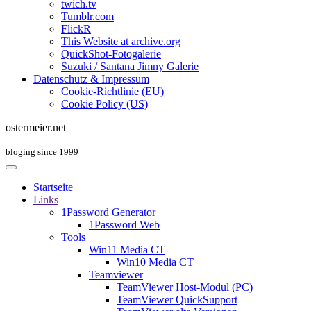
twich.tv
Tumblr.com
FlickR
This Website at archive.org
QuickShot-Fotogalerie
Suzuki / Santana Jimny Galerie
Datenschutz & Impressum
Cookie-Richtlinie (EU)
Cookie Policy (US)
ostermeier.net
bloging since 1999
Startseite
Links
1Password Generator
1Password Web
Tools
Win11 Media CT
Win10 Media CT
Teamviewer
TeamViewer Host-Modul (PC)
TeamViewer QuickSupport