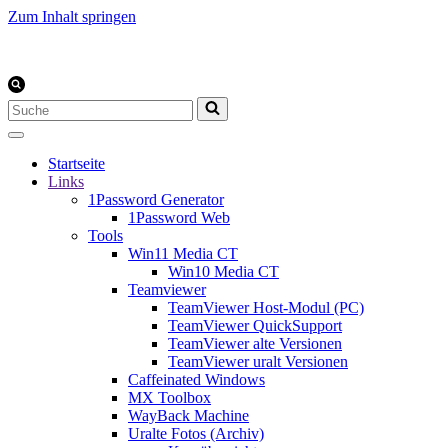
Zum Inhalt springen
Suchen
nach …
Startseite
Links
1Password Generator
1Password Web
Tools
Win11 Media CT
Win10 Media CT
Teamviewer
TeamViewer Host-Modul (PC)
TeamViewer QuickSupport
TeamViewer alte Versionen
TeamViewer uralt Versionen
Caffeinated Windows
MX Toolbox
WayBack Machine
Uralte Fotos (Archiv)