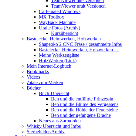
TeamViewer alte Versionen
TeamViewer uralt Versionen
Caffeinated Windows
MX Toolbox
WayBack Machine
Uralte Fotos (Archiv)
Kurzübersicht
Bastelecke, Heimwerken, Holzwerken …
Shapeoko 2 CNC Fräse / gesammelte Infos
Bastelecke, Heimwerken, Holzwerken …
Meine Werkzeugliste
HolzWerken (Link)
Mein Internet-Logbuch
Bookmarks
Videos
Zitate zum Merken
Bücher
Buch-Übersicht
Ben und die entführte Prinzessin
Ben und die Blume des Vergessens
Ben und die Höhle der Feuersteine
Ben und der gefangene Drache
Neues aus Zarmonien
Whisky Übersicht und Infos
Sterbebilder-Archiv