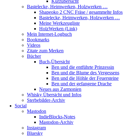
Kurzübersicht
Bastelecke, Heimwerken, Holzwerken …
Shapeoko 2 CNC Fräse / gesammelte Infos
Bastelecke, Heimwerken, Holzwerken …
Meine Werkzeugliste
HolzWerken (Link)
Mein Internet-Logbuch
Bookmarks
Videos
Zitate zum Merken
Bücher
Buch-Übersicht
Ben und die entführte Prinzessin
Ben und die Blume des Vergessens
Ben und die Höhle der Feuersteine
Ben und der gefangene Drache
Neues aus Zarmonien
Whisky Übersicht und Infos
Sterbebilder-Archiv
Social
Mastodon
IndieBlocks-Notes
Mastodon-Archiv
Instagram
Bluesky