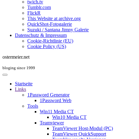
twich.tv
Tumblr.com
FlickR
This Website at archive.org
QuickShot-Fotogalerie
Suzuki / Santana Jimny Galerie
Datenschutz & Impressum
Cookie-Richtlinie (EU)
Cookie Policy (US)
ostermeier.net
bloging since 1999
Startseite
Links
1Password Generator
1Password Web
Tools
Win11 Media CT
Win10 Media CT
Teamviewer
TeamViewer Host-Modul (PC)
TeamViewer QuickSupport