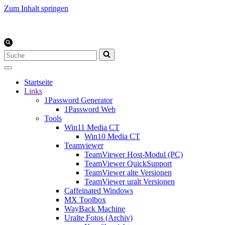
Zum Inhalt springen
Suchen
nach …
Startseite
Links
1Password Generator
1Password Web
Tools
Win11 Media CT
Win10 Media CT
Teamviewer
TeamViewer Host-Modul (PC)
TeamViewer QuickSupport
TeamViewer alte Versionen
TeamViewer uralt Versionen
Caffeinated Windows
MX Toolbox
WayBack Machine
Uralte Fotos (Archiv)