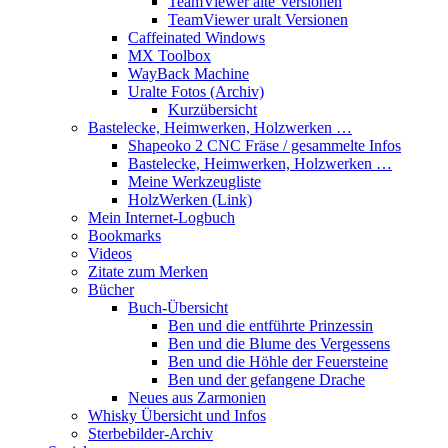
TeamViewer alte Versionen
TeamViewer uralt Versionen
Caffeinated Windows
MX Toolbox
WayBack Machine
Uralte Fotos (Archiv)
Kurzübersicht
Bastelecke, Heimwerken, Holzwerken …
Shapeoko 2 CNC Fräse / gesammelte Infos
Bastelecke, Heimwerken, Holzwerken …
Meine Werkzeugliste
HolzWerken (Link)
Mein Internet-Logbuch
Bookmarks
Videos
Zitate zum Merken
Bücher
Buch-Übersicht
Ben und die entführte Prinzessin
Ben und die Blume des Vergessens
Ben und die Höhle der Feuersteine
Ben und der gefangene Drache
Neues aus Zarmonien
Whisky Übersicht und Infos
Sterbebilder-Archiv