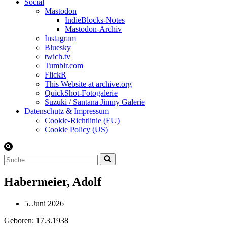
Social
Mastodon
IndieBlocks-Notes
Mastodon-Archiv
Instagram
Bluesky
twich.tv
Tumblr.com
FlickR
This Website at archive.org
QuickShot-Fotogalerie
Suzuki / Santana Jimny Galerie
Datenschutz & Impressum
Cookie-Richtlinie (EU)
Cookie Policy (US)
Suchen
nach …
Habermeier, Adolf
5. Juni 2026
Geboren: 17.3.1938