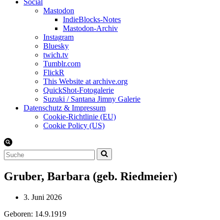
Social
Mastodon
IndieBlocks-Notes
Mastodon-Archiv
Instagram
Bluesky
twich.tv
Tumblr.com
FlickR
This Website at archive.org
QuickShot-Fotogalerie
Suzuki / Santana Jimny Galerie
Datenschutz & Impressum
Cookie-Richtlinie (EU)
Cookie Policy (US)
Suchen
nach …
Gruber, Barbara (geb. Riedmeier)
3. Juni 2026
Geboren: 14.9.1919