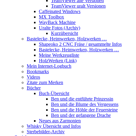
TeamViewer alte Versionen
TeamViewer uralt Versionen
Caffeinated Windows
MX Toolbox
WayBack Machine
Uralte Fotos (Archiv)
Kurzübersicht
Bastelecke, Heimwerken, Holzwerken …
Shapeoko 2 CNC Fräse / gesammelte Infos
Bastelecke, Heimwerken, Holzwerken …
Meine Werkzeugliste
HolzWerken (Link)
Mein Internet-Logbuch
Bookmarks
Videos
Zitate zum Merken
Bücher
Buch-Übersicht
Ben und die entführte Prinzessin
Ben und die Blume des Vergessens
Ben und die Höhle der Feuersteine
Ben und der gefangene Drache
Neues aus Zarmonien
Whisky Übersicht und Infos
Sterbebilder-Archiv