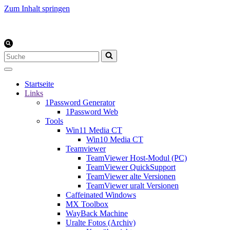
Zum Inhalt springen
Suchen
nach …
Startseite
Links
1Password Generator
1Password Web
Tools
Win11 Media CT
Win10 Media CT
Teamviewer
TeamViewer Host-Modul (PC)
TeamViewer QuickSupport
TeamViewer alte Versionen
TeamViewer uralt Versionen
Caffeinated Windows
MX Toolbox
WayBack Machine
Uralte Fotos (Archiv)