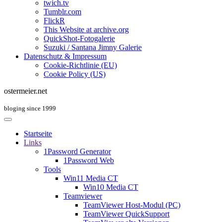
twich.tv
Tumblr.com
FlickR
This Website at archive.org
QuickShot-Fotogalerie
Suzuki / Santana Jimny Galerie
Datenschutz & Impressum
Cookie-Richtlinie (EU)
Cookie Policy (US)
ostermeier.net
bloging since 1999
Startseite
Links
1Password Generator
1Password Web
Tools
Win11 Media CT
Win10 Media CT
Teamviewer
TeamViewer Host-Modul (PC)
TeamViewer QuickSupport