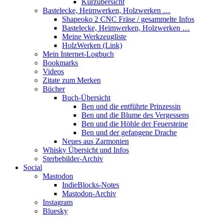
Kurzübersicht
Bastelecke, Heimwerken, Holzwerken …
Shapeoko 2 CNC Fräse / gesammelte Infos
Bastelecke, Heimwerken, Holzwerken …
Meine Werkzeugliste
HolzWerken (Link)
Mein Internet-Logbuch
Bookmarks
Videos
Zitate zum Merken
Bücher
Buch-Übersicht
Ben und die entführte Prinzessin
Ben und die Blume des Vergessens
Ben und die Höhle der Feuersteine
Ben und der gefangene Drache
Neues aus Zarmonien
Whisky Übersicht und Infos
Sterbebilder-Archiv
Social
Mastodon
IndieBlocks-Notes
Mastodon-Archiv
Instagram
Bluesky