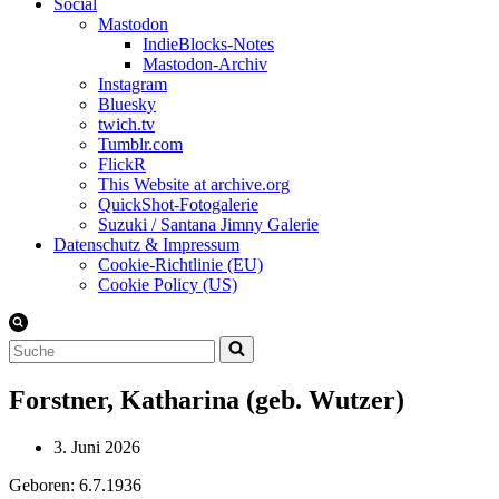
Social
Mastodon
IndieBlocks-Notes
Mastodon-Archiv
Instagram
Bluesky
twich.tv
Tumblr.com
FlickR
This Website at archive.org
QuickShot-Fotogalerie
Suzuki / Santana Jimny Galerie
Datenschutz & Impressum
Cookie-Richtlinie (EU)
Cookie Policy (US)
Suchen
nach …
Forstner, Katharina (geb. Wutzer)
3. Juni 2026
Geboren: 6.7.1936