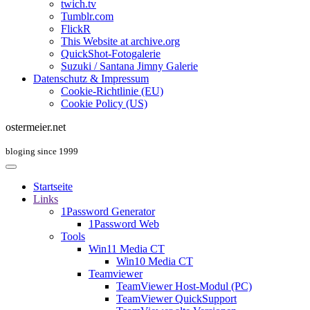
twich.tv
Tumblr.com
FlickR
This Website at archive.org
QuickShot-Fotogalerie
Suzuki / Santana Jimny Galerie
Datenschutz & Impressum
Cookie-Richtlinie (EU)
Cookie Policy (US)
ostermeier.net
bloging since 1999
Startseite
Links
1Password Generator
1Password Web
Tools
Win11 Media CT
Win10 Media CT
Teamviewer
TeamViewer Host-Modul (PC)
TeamViewer QuickSupport