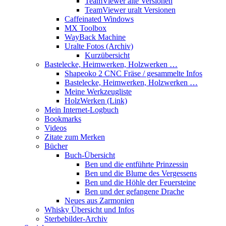
TeamViewer alte Versionen
TeamViewer uralt Versionen
Caffeinated Windows
MX Toolbox
WayBack Machine
Uralte Fotos (Archiv)
Kurzübersicht
Bastelecke, Heimwerken, Holzwerken …
Shapeoko 2 CNC Fräse / gesammelte Infos
Bastelecke, Heimwerken, Holzwerken …
Meine Werkzeugliste
HolzWerken (Link)
Mein Internet-Logbuch
Bookmarks
Videos
Zitate zum Merken
Bücher
Buch-Übersicht
Ben und die entführte Prinzessin
Ben und die Blume des Vergessens
Ben und die Höhle der Feuersteine
Ben und der gefangene Drache
Neues aus Zarmonien
Whisky Übersicht und Infos
Sterbebilder-Archiv