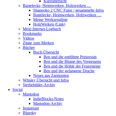
Kurzübersicht
Bastelecke, Heimwerken, Holzwerken …
Shapeoko 2 CNC Fräse / gesammelte Infos
Bastelecke, Heimwerken, Holzwerken …
Meine Werkzeugliste
HolzWerken (Link)
Mein Internet-Logbuch
Bookmarks
Videos
Zitate zum Merken
Bücher
Buch-Übersicht
Ben und die entführte Prinzessin
Ben und die Blume des Vergessens
Ben und die Höhle der Feuersteine
Ben und der gefangene Drache
Neues aus Zarmonien
Whisky Übersicht und Infos
Sterbebilder-Archiv
Social
Mastodon
IndieBlocks-Notes
Mastodon-Archiv
Instagram
Bluesky