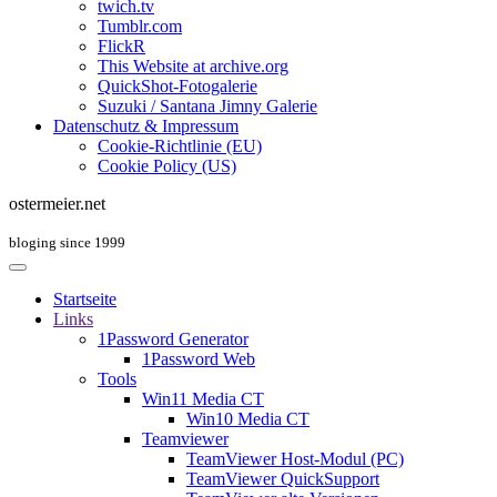
twich.tv
Tumblr.com
FlickR
This Website at archive.org
QuickShot-Fotogalerie
Suzuki / Santana Jimny Galerie
Datenschutz & Impressum
Cookie-Richtlinie (EU)
Cookie Policy (US)
ostermeier.net
bloging since 1999
Startseite
Links
1Password Generator
1Password Web
Tools
Win11 Media CT
Win10 Media CT
Teamviewer
TeamViewer Host-Modul (PC)
TeamViewer QuickSupport