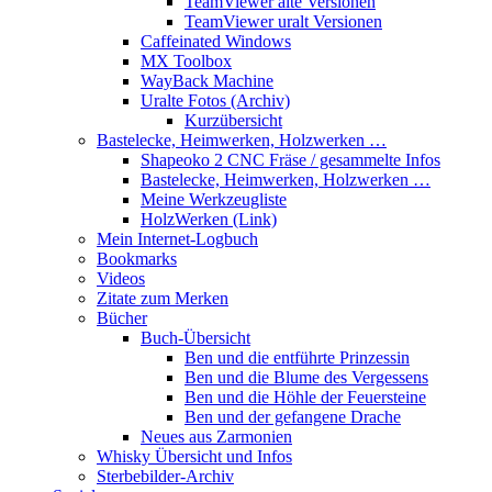
TeamViewer alte Versionen
TeamViewer uralt Versionen
Caffeinated Windows
MX Toolbox
WayBack Machine
Uralte Fotos (Archiv)
Kurzübersicht
Bastelecke, Heimwerken, Holzwerken …
Shapeoko 2 CNC Fräse / gesammelte Infos
Bastelecke, Heimwerken, Holzwerken …
Meine Werkzeugliste
HolzWerken (Link)
Mein Internet-Logbuch
Bookmarks
Videos
Zitate zum Merken
Bücher
Buch-Übersicht
Ben und die entführte Prinzessin
Ben und die Blume des Vergessens
Ben und die Höhle der Feuersteine
Ben und der gefangene Drache
Neues aus Zarmonien
Whisky Übersicht und Infos
Sterbebilder-Archiv