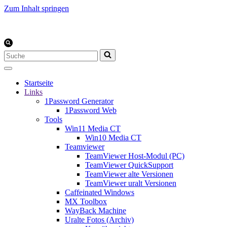
Zum Inhalt springen
Suchen
nach …
Startseite
Links
1Password Generator
1Password Web
Tools
Win11 Media CT
Win10 Media CT
Teamviewer
TeamViewer Host-Modul (PC)
TeamViewer QuickSupport
TeamViewer alte Versionen
TeamViewer uralt Versionen
Caffeinated Windows
MX Toolbox
WayBack Machine
Uralte Fotos (Archiv)