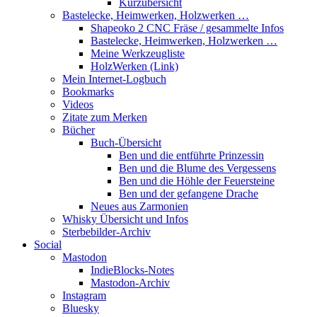
Kurzübersicht
Bastelecke, Heimwerken, Holzwerken …
Shapeoko 2 CNC Fräse / gesammelte Infos
Bastelecke, Heimwerken, Holzwerken …
Meine Werkzeugliste
HolzWerken (Link)
Mein Internet-Logbuch
Bookmarks
Videos
Zitate zum Merken
Bücher
Buch-Übersicht
Ben und die entführte Prinzessin
Ben und die Blume des Vergessens
Ben und die Höhle der Feuersteine
Ben und der gefangene Drache
Neues aus Zarmonien
Whisky Übersicht und Infos
Sterbebilder-Archiv
Social
Mastodon
IndieBlocks-Notes
Mastodon-Archiv
Instagram
Bluesky