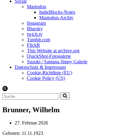
Social
Mastodon
IndieBlocks-Notes
Mastodon-Archiv
Instagram
Bluesky
twich.tv
Tumblr.com
FlickR
This Website at archive.org
QuickShot-Fotogalerie
Suzuki / Santana Jimny Galerie
Datenschutz & Impressum
Cookie-Richtlinie (EU)
Cookie Policy (US)
Suchen
nach …
Brunner, Wilhelm
27. Februar 2026
Geboren: 11.11.1923