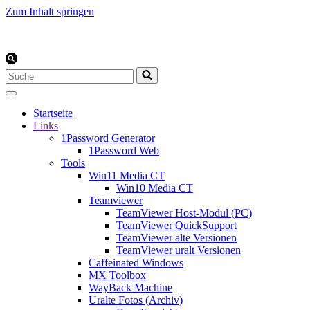
Zum Inhalt springen
Suchen
nach …
Startseite
Links
1Password Generator
1Password Web
Tools
Win11 Media CT
Win10 Media CT
Teamviewer
TeamViewer Host-Modul (PC)
TeamViewer QuickSupport
TeamViewer alte Versionen
TeamViewer uralt Versionen
Caffeinated Windows
MX Toolbox
WayBack Machine
Uralte Fotos (Archiv)