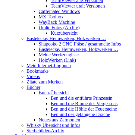
TeamViewer alte Versionen
TeamViewer uralt Versionen
Caffeinated Windows
MX Toolbox
WayBack Machine
Uralte Fotos (Archiv)
Kurzübersicht
Bastelecke, Heimwerken, Holzwerken …
Shapeoko 2 CNC Fräse / gesammelte Infos
Bastelecke, Heimwerken, Holzwerken …
Meine Werkzeugliste
HolzWerken (Link)
Mein Internet-Logbuch
Bookmarks
Videos
Zitate zum Merken
Bücher
Buch-Übersicht
Ben und die entführte Prinzessin
Ben und die Blume des Vergessens
Ben und die Höhle der Feuersteine
Ben und der gefangene Drache
Neues aus Zarmonien
Whisky Übersicht und Infos
Sterbebilder-Archiv