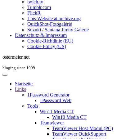
twich.tv
Tumblr.com
FlickR
This Website at archive.org
QuickShot-Fotogalerie
Suzuki / Santana Jimny Galerie
Datenschutz & Impressum
Cookie-Richtlinie (EU)
Cookie Policy (US)
ostermeier.net
bloging since 1999
Startseite
Links
1Password Generator
1Password Web
Tools
Win11 Media CT
Win10 Media CT
Teamviewer
TeamViewer Host-Modul (PC)
TeamViewer QuickSupport