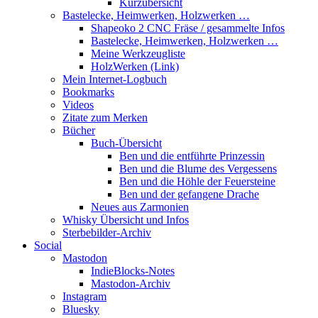
Kurzübersicht
Bastelecke, Heimwerken, Holzwerken …
Shapeoko 2 CNC Fräse / gesammelte Infos
Bastelecke, Heimwerken, Holzwerken …
Meine Werkzeugliste
HolzWerken (Link)
Mein Internet-Logbuch
Bookmarks
Videos
Zitate zum Merken
Bücher
Buch-Übersicht
Ben und die entführte Prinzessin
Ben und die Blume des Vergessens
Ben und die Höhle der Feuersteine
Ben und der gefangene Drache
Neues aus Zarmonien
Whisky Übersicht und Infos
Sterbebilder-Archiv
Social
Mastodon
IndieBlocks-Notes
Mastodon-Archiv
Instagram
Bluesky