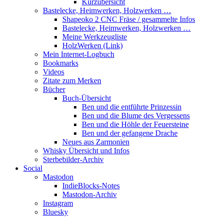
Kurzübersicht
Bastelecke, Heimwerken, Holzwerken …
Shapeoko 2 CNC Fräse / gesammelte Infos
Bastelecke, Heimwerken, Holzwerken …
Meine Werkzeugliste
HolzWerken (Link)
Mein Internet-Logbuch
Bookmarks
Videos
Zitate zum Merken
Bücher
Buch-Übersicht
Ben und die entführte Prinzessin
Ben und die Blume des Vergessens
Ben und die Höhle der Feuersteine
Ben und der gefangene Drache
Neues aus Zarmonien
Whisky Übersicht und Infos
Sterbebilder-Archiv
Social
Mastodon
IndieBlocks-Notes
Mastodon-Archiv
Instagram
Bluesky