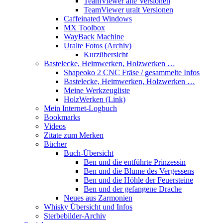
TeamViewer alte Versionen
TeamViewer uralt Versionen
Caffeinated Windows
MX Toolbox
WayBack Machine
Uralte Fotos (Archiv)
Kurzübersicht
Bastelecke, Heimwerken, Holzwerken …
Shapeoko 2 CNC Fräse / gesammelte Infos
Bastelecke, Heimwerken, Holzwerken …
Meine Werkzeugliste
HolzWerken (Link)
Mein Internet-Logbuch
Bookmarks
Videos
Zitate zum Merken
Bücher
Buch-Übersicht
Ben und die entführte Prinzessin
Ben und die Blume des Vergessens
Ben und die Höhle der Feuersteine
Ben und der gefangene Drache
Neues aus Zarmonien
Whisky Übersicht und Infos
Sterbebilder-Archiv