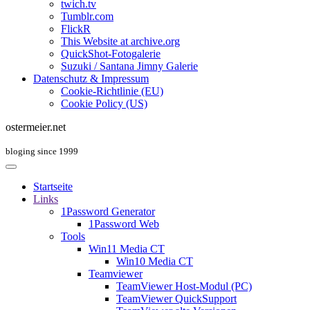
twich.tv
Tumblr.com
FlickR
This Website at archive.org
QuickShot-Fotogalerie
Suzuki / Santana Jimny Galerie
Datenschutz & Impressum
Cookie-Richtlinie (EU)
Cookie Policy (US)
ostermeier.net
bloging since 1999
Startseite
Links
1Password Generator
1Password Web
Tools
Win11 Media CT
Win10 Media CT
Teamviewer
TeamViewer Host-Modul (PC)
TeamViewer QuickSupport