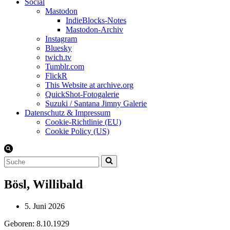
Social
Mastodon
IndieBlocks-Notes
Mastodon-Archiv
Instagram
Bluesky
twich.tv
Tumblr.com
FlickR
This Website at archive.org
QuickShot-Fotogalerie
Suzuki / Santana Jimny Galerie
Datenschutz & Impressum
Cookie-Richtlinie (EU)
Cookie Policy (US)
Suchen
nach …
Bösl, Willibald
5. Juni 2026
Geboren: 8.10.1929