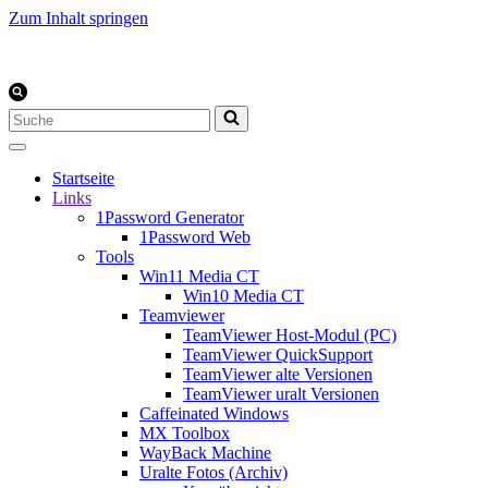
Zum Inhalt springen
Suchen
nach …
Startseite
Links
1Password Generator
1Password Web
Tools
Win11 Media CT
Win10 Media CT
Teamviewer
TeamViewer Host-Modul (PC)
TeamViewer QuickSupport
TeamViewer alte Versionen
TeamViewer uralt Versionen
Caffeinated Windows
MX Toolbox
WayBack Machine
Uralte Fotos (Archiv)