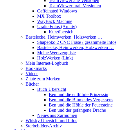
TeamViewer alte Versionen
TeamViewer uralt Versionen
Caffeinated Windows
MX Toolbox
WayBack Machine
Uralte Fotos (Archiv)
Kurzübersicht
Bastelecke, Heimwerken, Holzwerken …
Shapeoko 2 CNC Fräse / gesammelte Infos
Bastelecke, Heimwerken, Holzwerken …
Meine Werkzeugliste
HolzWerken (Link)
Mein Internet-Logbuch
Bookmarks
Videos
Zitate zum Merken
Bücher
Buch-Übersicht
Ben und die entführte Prinzessin
Ben und die Blume des Vergessens
Ben und die Höhle der Feuersteine
Ben und der gefangene Drache
Neues aus Zarmonien
Whisky Übersicht und Infos
Sterbebilder-Archiv