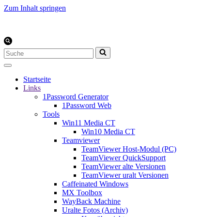
Zum Inhalt springen
Suchen
nach …
Startseite
Links
1Password Generator
1Password Web
Tools
Win11 Media CT
Win10 Media CT
Teamviewer
TeamViewer Host-Modul (PC)
TeamViewer QuickSupport
TeamViewer alte Versionen
TeamViewer uralt Versionen
Caffeinated Windows
MX Toolbox
WayBack Machine
Uralte Fotos (Archiv)