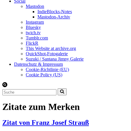
Social
Mastodon
IndieBlocks-Notes
Mastodon-Archiv
Instagram
Bluesky
twich.tv
Tumblr.com
FlickR
This Website at archive.org
QuickShot-Fotogalerie
Suzuki / Santana Jimny Galerie
Datenschutz & Impressum
Cookie-Richtlinie (EU)
Cookie Policy (US)
Suchen
nach …
Zitate zum Merken
Zitat von Franz Josef Strauß