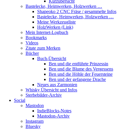
Kurzübersicht
Bastelecke, Heimwerken, Holzwerken …
Shapeoko 2 CNC Fräse / gesammelte Infos
Bastelecke, Heimwerken, Holzwerken …
Meine Werkzeugliste
HolzWerken (Link)
Mein Internet-Logbuch
Bookmarks
Videos
Zitate zum Merken
Bücher
Buch-Übersicht
Ben und die entführte Prinzessin
Ben und die Blume des Vergessens
Ben und die Höhle der Feuersteine
Ben und der gefangene Drache
Neues aus Zarmonien
Whisky Übersicht und Infos
Sterbebilder-Archiv
Social
Mastodon
IndieBlocks-Notes
Mastodon-Archiv
Instagram
Bluesky