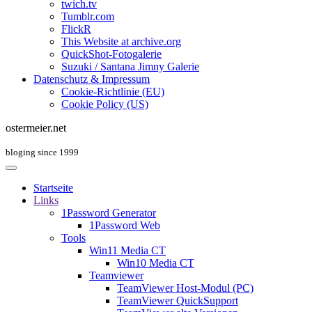
twich.tv
Tumblr.com
FlickR
This Website at archive.org
QuickShot-Fotogalerie
Suzuki / Santana Jimny Galerie
Datenschutz & Impressum
Cookie-Richtlinie (EU)
Cookie Policy (US)
ostermeier.net
bloging since 1999
Startseite
Links
1Password Generator
1Password Web
Tools
Win11 Media CT
Win10 Media CT
Teamviewer
TeamViewer Host-Modul (PC)
TeamViewer QuickSupport