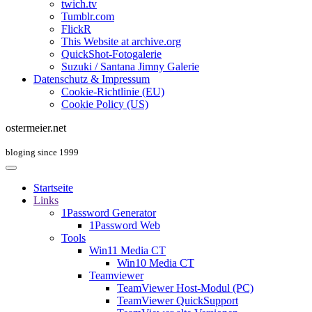
twich.tv
Tumblr.com
FlickR
This Website at archive.org
QuickShot-Fotogalerie
Suzuki / Santana Jimny Galerie
Datenschutz & Impressum
Cookie-Richtlinie (EU)
Cookie Policy (US)
ostermeier.net
bloging since 1999
Startseite
Links
1Password Generator
1Password Web
Tools
Win11 Media CT
Win10 Media CT
Teamviewer
TeamViewer Host-Modul (PC)
TeamViewer QuickSupport