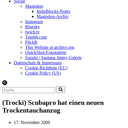
Social
Mastodon
IndieBlocks-Notes
Mastodon-Archiv
Instagram
Bluesky
twich.tv
Tumblr.com
FlickR
This Website at archive.org
QuickShot-Fotogalerie
Suzuki / Santana Jimny Galerie
Datenschutz & Impressum
Cookie-Richtlinie (EU)
Cookie Policy (US)
Suchen
nach …
(Trocki) Scubapro hat einen neuen
Trockentauchanzug
17. November 2009