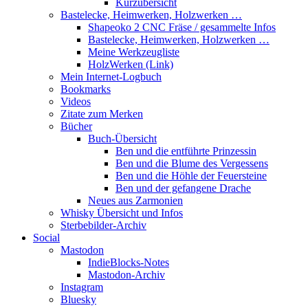
Kurzübersicht
Bastelecke, Heimwerken, Holzwerken …
Shapeoko 2 CNC Fräse / gesammelte Infos
Bastelecke, Heimwerken, Holzwerken …
Meine Werkzeugliste
HolzWerken (Link)
Mein Internet-Logbuch
Bookmarks
Videos
Zitate zum Merken
Bücher
Buch-Übersicht
Ben und die entführte Prinzessin
Ben und die Blume des Vergessens
Ben und die Höhle der Feuersteine
Ben und der gefangene Drache
Neues aus Zarmonien
Whisky Übersicht und Infos
Sterbebilder-Archiv
Social
Mastodon
IndieBlocks-Notes
Mastodon-Archiv
Instagram
Bluesky