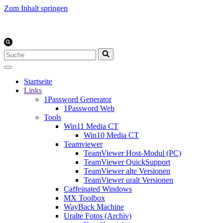
Zum Inhalt springen
Suchen
nach …
Startseite
Links
1Password Generator
1Password Web
Tools
Win11 Media CT
Win10 Media CT
Teamviewer
TeamViewer Host-Modul (PC)
TeamViewer QuickSupport
TeamViewer alte Versionen
TeamViewer uralt Versionen
Caffeinated Windows
MX Toolbox
WayBack Machine
Uralte Fotos (Archiv)