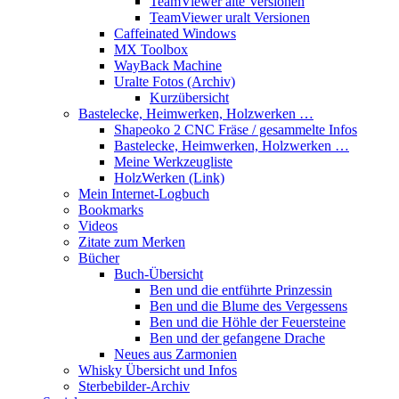
TeamViewer alte Versionen
TeamViewer uralt Versionen
Caffeinated Windows
MX Toolbox
WayBack Machine
Uralte Fotos (Archiv)
Kurzübersicht
Bastelecke, Heimwerken, Holzwerken …
Shapeoko 2 CNC Fräse / gesammelte Infos
Bastelecke, Heimwerken, Holzwerken …
Meine Werkzeugliste
HolzWerken (Link)
Mein Internet-Logbuch
Bookmarks
Videos
Zitate zum Merken
Bücher
Buch-Übersicht
Ben und die entführte Prinzessin
Ben und die Blume des Vergessens
Ben und die Höhle der Feuersteine
Ben und der gefangene Drache
Neues aus Zarmonien
Whisky Übersicht und Infos
Sterbebilder-Archiv