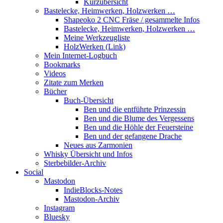
Kurzübersicht
Bastelecke, Heimwerken, Holzwerken …
Shapeoko 2 CNC Fräse / gesammelte Infos
Bastelecke, Heimwerken, Holzwerken …
Meine Werkzeugliste
HolzWerken (Link)
Mein Internet-Logbuch
Bookmarks
Videos
Zitate zum Merken
Bücher
Buch-Übersicht
Ben und die entführte Prinzessin
Ben und die Blume des Vergessens
Ben und die Höhle der Feuersteine
Ben und der gefangene Drache
Neues aus Zarmonien
Whisky Übersicht und Infos
Sterbebilder-Archiv
Social
Mastodon
IndieBlocks-Notes
Mastodon-Archiv
Instagram
Bluesky