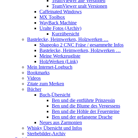
TeamViewer alte Versionen
TeamViewer uralt Versionen
Caffeinated Windows
MX Toolbox
WayBack Machine
Uralte Fotos (Archiv)
Kurzübersicht
Bastelecke, Heimwerken, Holzwerken …
Shapeoko 2 CNC Fräse / gesammelte Infos
Bastelecke, Heimwerken, Holzwerken …
Meine Werkzeugliste
HolzWerken (Link)
Mein Internet-Logbuch
Bookmarks
Videos
Zitate zum Merken
Bücher
Buch-Übersicht
Ben und die entführte Prinzessin
Ben und die Blume des Vergessens
Ben und die Höhle der Feuersteine
Ben und der gefangene Drache
Neues aus Zarmonien
Whisky Übersicht und Infos
Sterbebilder-Archiv