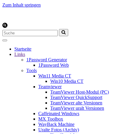
Zum Inhalt springen
Suchen
nach …
Startseite
Links
1Password Generator
1Password Web
Tools
Win11 Media CT
Win10 Media CT
Teamviewer
TeamViewer Host-Modul (PC)
TeamViewer QuickSupport
TeamViewer alte Versionen
TeamViewer uralt Versionen
Caffeinated Windows
MX Toolbox
WayBack Machine
Uralte Fotos (Archiv)