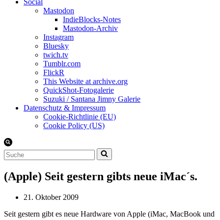
Social
Mastodon
IndieBlocks-Notes
Mastodon-Archiv
Instagram
Bluesky
twich.tv
Tumblr.com
FlickR
This Website at archive.org
QuickShot-Fotogalerie
Suzuki / Santana Jimny Galerie
Datenschutz & Impressum
Cookie-Richtlinie (EU)
Cookie Policy (US)
Suchen
nach …
(Apple) Seit gestern gibts neue iMac´s.
21. Oktober 2009
Seit gestern gibt es neue Hardware von Apple (iMac, MacBook und