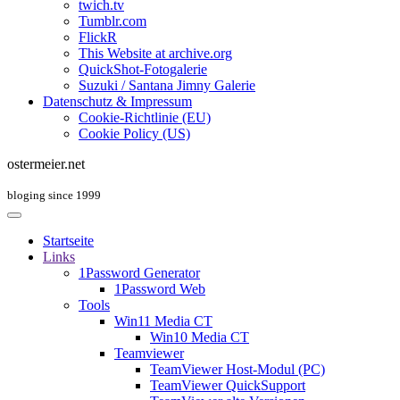
twich.tv
Tumblr.com
FlickR
This Website at archive.org
QuickShot-Fotogalerie
Suzuki / Santana Jimny Galerie
Datenschutz & Impressum
Cookie-Richtlinie (EU)
Cookie Policy (US)
ostermeier.net
bloging since 1999
Startseite
Links
1Password Generator
1Password Web
Tools
Win11 Media CT
Win10 Media CT
Teamviewer
TeamViewer Host-Modul (PC)
TeamViewer QuickSupport