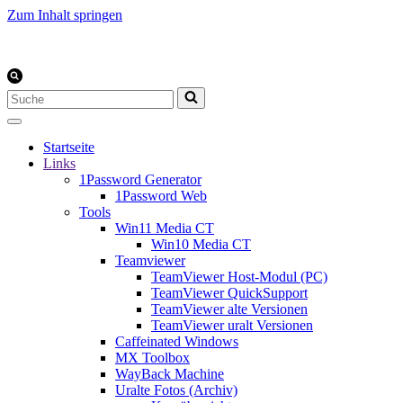
Zum Inhalt springen
Suchen
nach …
Startseite
Links
1Password Generator
1Password Web
Tools
Win11 Media CT
Win10 Media CT
Teamviewer
TeamViewer Host-Modul (PC)
TeamViewer QuickSupport
TeamViewer alte Versionen
TeamViewer uralt Versionen
Caffeinated Windows
MX Toolbox
WayBack Machine
Uralte Fotos (Archiv)