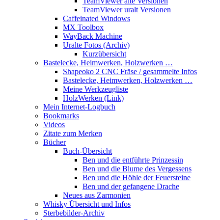
TeamViewer alte Versionen
TeamViewer uralt Versionen
Caffeinated Windows
MX Toolbox
WayBack Machine
Uralte Fotos (Archiv)
Kurzübersicht
Bastelecke, Heimwerken, Holzwerken …
Shapeoko 2 CNC Fräse / gesammelte Infos
Bastelecke, Heimwerken, Holzwerken …
Meine Werkzeugliste
HolzWerken (Link)
Mein Internet-Logbuch
Bookmarks
Videos
Zitate zum Merken
Bücher
Buch-Übersicht
Ben und die entführte Prinzessin
Ben und die Blume des Vergessens
Ben und die Höhle der Feuersteine
Ben und der gefangene Drache
Neues aus Zarmonien
Whisky Übersicht und Infos
Sterbebilder-Archiv