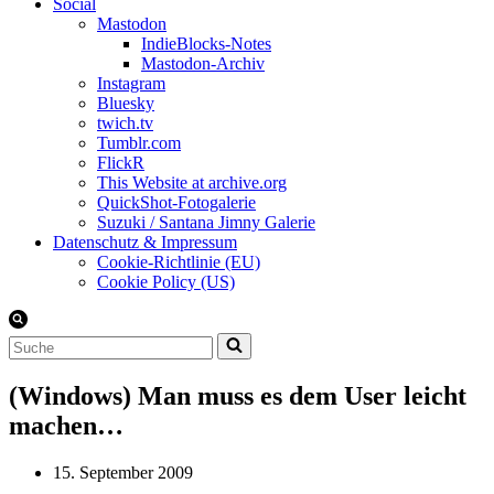
Social
Mastodon
IndieBlocks-Notes
Mastodon-Archiv
Instagram
Bluesky
twich.tv
Tumblr.com
FlickR
This Website at archive.org
QuickShot-Fotogalerie
Suzuki / Santana Jimny Galerie
Datenschutz & Impressum
Cookie-Richtlinie (EU)
Cookie Policy (US)
Suchen
nach …
(Windows) Man muss es dem User leicht
machen…
15. September 2009