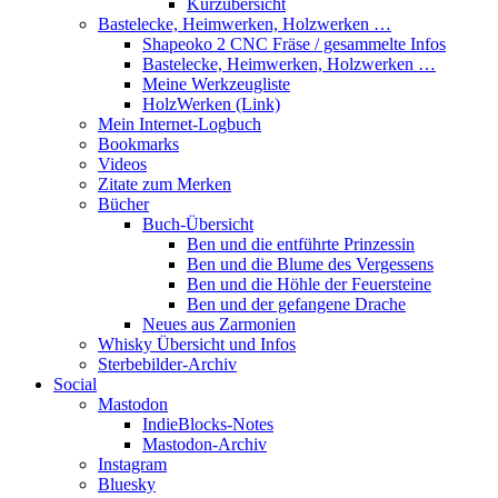
Kurzübersicht
Bastelecke, Heimwerken, Holzwerken …
Shapeoko 2 CNC Fräse / gesammelte Infos
Bastelecke, Heimwerken, Holzwerken …
Meine Werkzeugliste
HolzWerken (Link)
Mein Internet-Logbuch
Bookmarks
Videos
Zitate zum Merken
Bücher
Buch-Übersicht
Ben und die entführte Prinzessin
Ben und die Blume des Vergessens
Ben und die Höhle der Feuersteine
Ben und der gefangene Drache
Neues aus Zarmonien
Whisky Übersicht und Infos
Sterbebilder-Archiv
Social
Mastodon
IndieBlocks-Notes
Mastodon-Archiv
Instagram
Bluesky