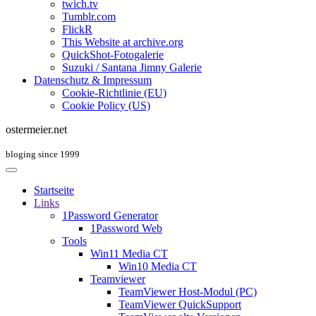
twich.tv
Tumblr.com
FlickR
This Website at archive.org
QuickShot-Fotogalerie
Suzuki / Santana Jimny Galerie
Datenschutz & Impressum
Cookie-Richtlinie (EU)
Cookie Policy (US)
ostermeier.net
bloging since 1999
Startseite
Links
1Password Generator
1Password Web
Tools
Win11 Media CT
Win10 Media CT
Teamviewer
TeamViewer Host-Modul (PC)
TeamViewer QuickSupport