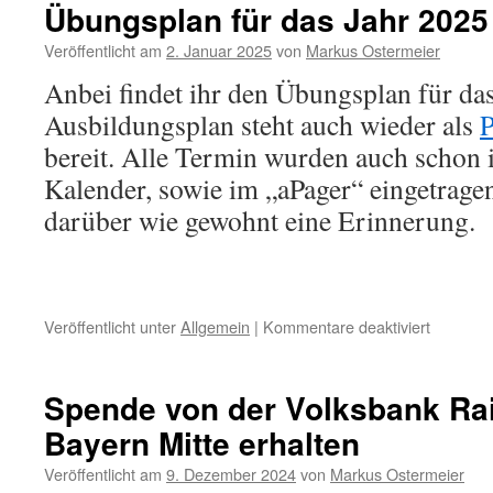
General
Übungsplan für das Jahr 2025
am
Freitag,
Veröffentlicht am
2. Januar 2025
von
Markus Ostermeier
den
Anbei findet ihr den Übungsplan für da
25.
April
Ausbildungsplan steht auch wieder als
2025
bereit. Alle Termin wurden auch schon 
Kalender, sowie im „aPager“ eingetragen
darüber wie gewohnt eine Erinnerung.
für
Veröffentlicht unter
Allgemein
|
Kommentare deaktiviert
Übungsp
für
das
Spende von der Volksbank Ra
Jahr
Bayern Mitte erhalten
2025
Veröffentlicht am
9. Dezember 2024
von
Markus Ostermeier