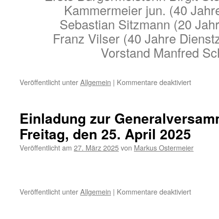
Kammermeier jun. (40 Jahre
Sebastian Sitzmann (20 Jahre
Franz Vilser (40 Jahre Dienstz
Vorstand Manfred Sc
für
Veröffentlicht unter
Allgemein
|
Kommentare deaktiviert
Ehrunge
bei
der
Einladung zur Generalversa
General
Freitag, den 25. April 2025
2025
Veröffentlicht am
27. März 2025
von
Markus Ostermeier
für
Veröffentlicht unter
Allgemein
|
Kommentare deaktiviert
Einladun
zur