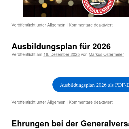
für
Veröffentlicht unter
Allgemein
|
Kommentare deaktiviert
Veransta
Christba
Versteig
Ausbildungsplan für 2026
am
5.
Veröffentlicht am
16. Dezember 2025
von
Markus Ostermeier
Januar
2026
Ausbildungsplan 2026 als PDF-
für
Veröffentlicht unter
Allgemein
|
Kommentare deaktiviert
Ausbildu
für
2026
Ehrungen bei der Generalver