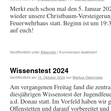
Bayern
Merkt euch schon mal den 5. Januar 2025
Mitte
erhalten
wieder unsere Christbaum-Versteigerun
Feuerwehrhaus statt. Beginn ist um 19:
auf euch!
für
Veröffentlicht unter
Allgemein
|
Kommentare deaktiviert
Christba
Versteig
2025
Wissenstest 2024
Veröffentlicht am
15. Oktober 2024
von
Markus Ostermeier
Am vergangenen Freitag fand die zentr
diesjährigen Wissenstest der Jugendfeu
a.d. Donau statt. Im Vorfeld haben wir
Offenstetten und darauf vorbereitet un