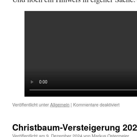
für
Veröffentlicht unter
Allgemein
|
Kommentare deaktiviert
Spende
von
der
Christbaum-Versteigerung 20
Volksban
Raiffeis
Veröffentlicht am
9. Dezember 2024
von
Markus Ostermeier