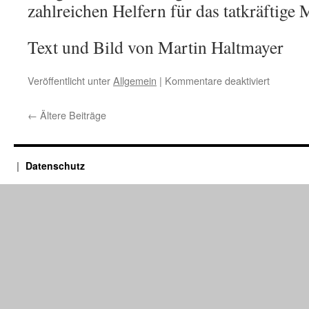
zahlreichen Helfern für das tatkräftige
Text und Bild von Martin Haltmayer
für
Veröffentlicht unter
Allgemein
|
Kommentare deaktiviert
Zeitungsb
Obereul
←
Ältere Beiträge
Dorffest
war
wieder
ein
Datenschutz
Besuche
(hm)