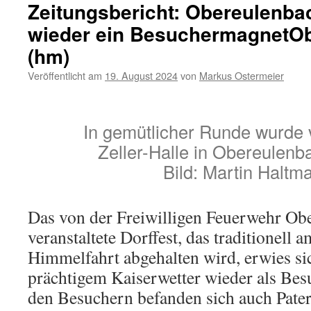
Leistung
Zeitungsbericht: Obereulenbac
in
wieder ein BesuchermagnetO
Oberbuc
(hm)
Veröffentlicht am
19. August 2024
von
Markus Ostermeier
In gemütlicher Runde wurde v
Zeller-Halle in Obereulenb
Bild: Martin Haltm
Das von der Freiwilligen Feuerwehr Ob
veranstaltete Dorffest, das traditionell 
Himmelfahrt abgehalten wird, erwies s
prächtigem Kaiserwetter wieder als Be
den Besuchern befanden sich auch Pate