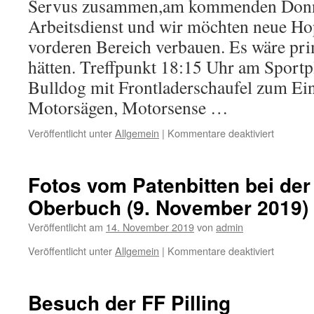
Servus zusammen,am kommenden Donner
Arbeitsdienst und wir möchten neue Ho
vorderen Bereich verbauen. Es wäre pri
hätten. Treffpunkt 18:15 Uhr am Sportpl
Bulldog mit Frontladerschaufel zum Ei
Motorsägen, Motorsense …
für
Veröffentlicht unter
Allgemein
|
Kommentare deaktiviert
Arbeitsdi
am
Sportpla
Fotos vom Patenbitten bei de
Oberbuch (9. November 2019)
Veröffentlicht am
14. November 2019
von
admin
für
Veröffentlicht unter
Allgemein
|
Kommentare deaktiviert
Fotos
vom
Patenbit
Besuch der FF Pilling
bei