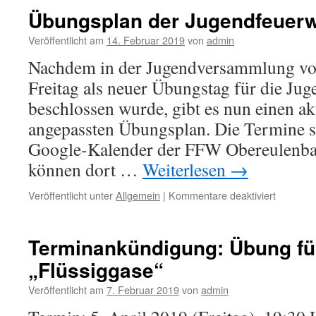
neuen
Übungsplan der Jugendfeuerw
Feuerwe
der
Veröffentlicht am
14. Februar 2019
von
admin
FF
Nachdem in der Jugendversammlung vo
Rohr
i.NB
Freitag als neuer Übungstag für die Ju
am
beschlossen wurde, gibt es nun einen ak
19.
Mai
angepassten Übungsplan. Die Termine s
2019
Google-Kalender der FFW Obereulenba
können dort …
Weiterlesen
→
für
Veröffentlicht unter
Allgemein
|
Kommentare deaktiviert
Übungsp
der
Jugendf
Terminankündigung: Übung fü
für
„Flüssiggase“
2019
Veröffentlicht am
7. Februar 2019
von
admin