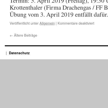
Termin: 5. April 2019 (Freitag), 19:30 
Krottenthaler (Firma Drachengas / FF 
Übung vom 3. April 2019 entfällt dafür
für
Veröffentlicht unter
Allgemein
|
Kommentare deaktiviert
Terminan
Übung
←
Ältere Beiträge
für
alle
zum
Thema
Datenschutz
„Flüssig