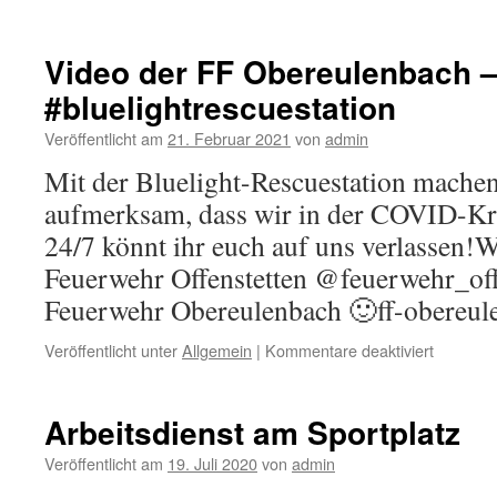
Übungsbe
bis
auf
Video der FF Obereulenbach 
Weiteres
#bluelightrescuestation​
eingestel
Veröffentlicht am
21. Februar 2021
von
admin
Mit der Bluelight-Rescuestation machen
aufmerksam, dass wir in der COVID-Kri
24/7 könnt ihr euch auf uns verlassen!
Feuerwehr Offenstetten @feuerwehr_off
Feuerwehr Obereulenbach 🙂ff-obereul
für
Veröffentlicht unter
Allgemein
|
Kommentare deaktiviert
Video
der
FF
Arbeitsdienst am Sportplatz
Obereul
–
Veröffentlicht am
19. Juli 2020
von
admin
#blueligh