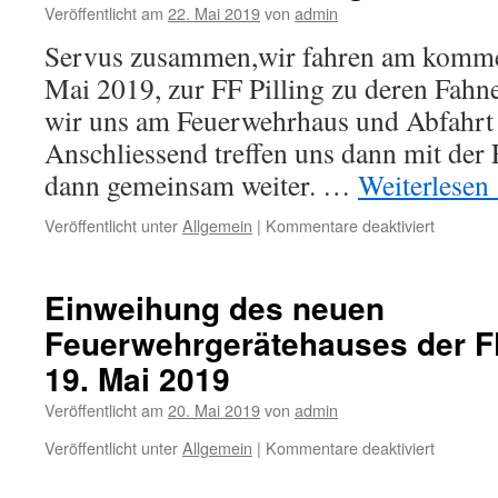
der
Veröffentlicht am
22. Mai 2019
von
admin
Feuerwe
Servus zusammen,wir fahren am komme
Oberbuc
(9.
Mai 2019, zur FF Pilling zu deren Fahn
Novembe
wir uns am Feuerwehrhaus und Abfahrt 
2019)
Anschliessend treffen uns dann mit der
dann gemeinsam weiter. …
Weiterlesen
für
Veröffentlicht unter
Allgemein
|
Kommentare deaktiviert
Besuch
der
FF
Einweihung des neuen
Pilling
Feuerwehrgerätehauses der F
19. Mai 2019
Veröffentlicht am
20. Mai 2019
von
admin
für
Veröffentlicht unter
Allgemein
|
Kommentare deaktiviert
Einweih
des