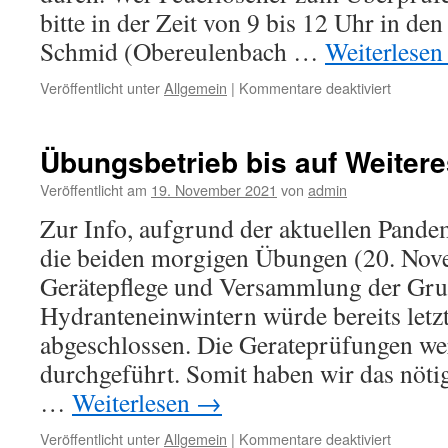
bitte in der Zeit von 9 bis 12 Uhr in d
Schmid (Obereulenbach …
Weiterlese
für
Veröffentlicht unter
Allgemein
|
Kommentare deaktiviert
Überprü
der
Hand-
Übungsbetrieb bis auf Weiteres
Feuerlös
Veröffentlicht am
19. November 2021
von
admin
Zur Info, aufgrund der aktuellen Pandem
die beiden morgigen Übungen (20. Nov
Gerätepflege und Versammlung der Gru
Hydranteneinwintern würde bereits let
abgeschlossen. Die Gerateprüfungen we
durchgeführt. Somit haben wir das nötig
…
Weiterlesen
→
für
Veröffentlicht unter
Allgemein
|
Kommentare deaktiviert